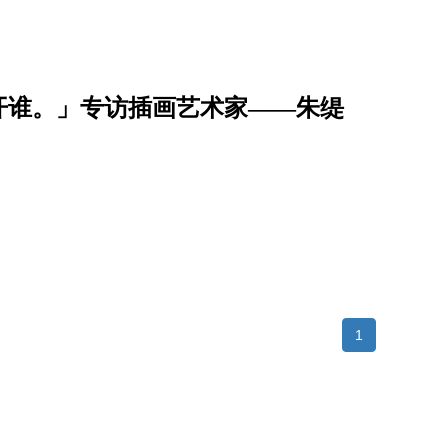
开谁。」专访插画艺术家——朱缇
1