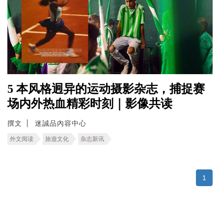
5 本风格迥异的运动摄影杂志，捕捉赛
场内外热血精彩时刻｜影像共读
撰文
迷誠品內容中心
外文阅读
旅遊文化
杂志新讯
1