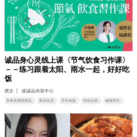
诚品身心灵线上课〈节气饮食习作课〉
－－练习跟着太阳、雨水一起，好好吃
饭
撰文
迷誠品內容中心
美食茶酒类商品
家居杂货
手作体验
特别企画
健康养生