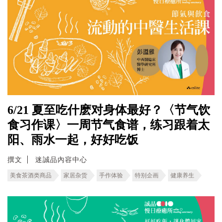
6/21 夏至吃什麽对身体最好？〈节气饮
食习作课〉一周节气食谱，练习跟着太
阳、雨水一起，好好吃饭
撰文
迷誠品內容中心
美食茶酒类商品
家居杂货
手作体验
特别企画
健康养生