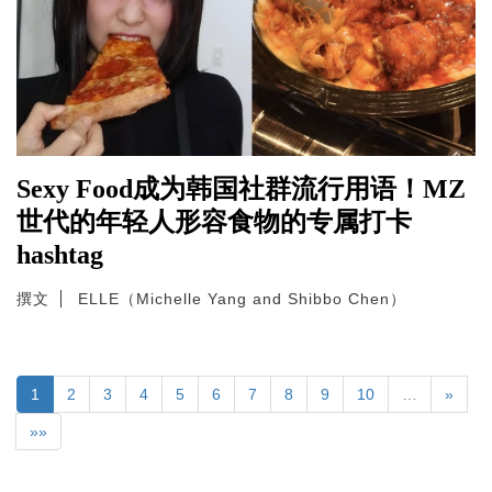
Sexy Food成为韩国社群流行用语！MZ
世代的年轻人形容食物的专属打卡
hashtag
撰文
ELLE（Michelle Yang and Shibbo Chen）
1
2
3
4
5
6
7
8
9
10
…
»
»»