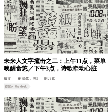
未来人文字撞击之二：上午11点，菜单
唤醒食慾／下午3点，诗歌牵动心脏
撰文
劉揚銘．設計｜劉乃嘉
提案on the desk