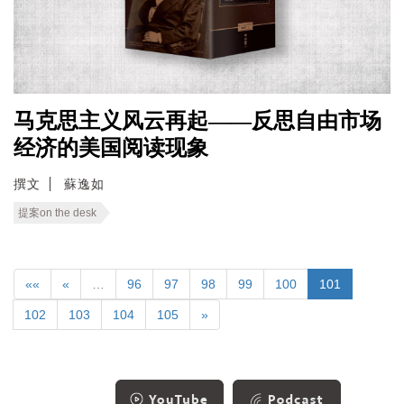
马克思主义风云再起——反思自由市场
经济的美国阅读现象
撰文
蘇逸如
提案on the desk
««
«
…
96
97
98
99
100
101
102
103
104
105
»