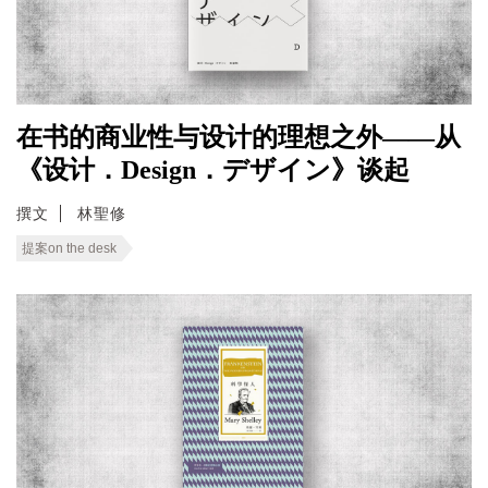
在书的商业性与设计的理想之外——从
《设计．Design．デザイン》谈起
撰文
林聖修
提案on the desk