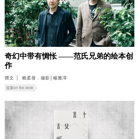
奇幻中带有惆怅 ——范氏兄弟的绘本创
作
撰文
賴柔蒨．攝影│楊雅淳
提案on the desk