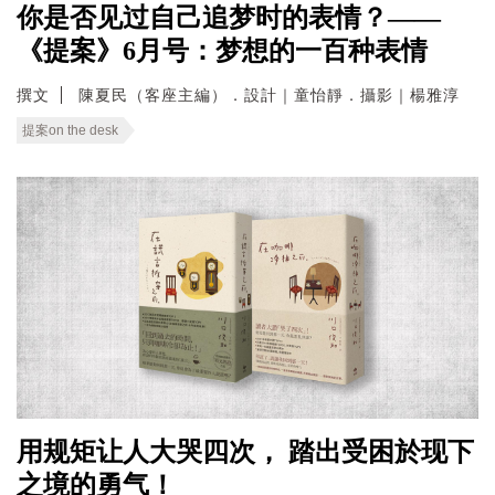
你是否见过自己追梦时的表情？——
《提案》6月号：梦想的一百种表情
撰文
陳夏民（客座主編）．設計｜童怡靜．攝影｜楊雅淳
提案on the desk
用规矩让人大哭四次， 踏出受困於现下
之境的勇气！