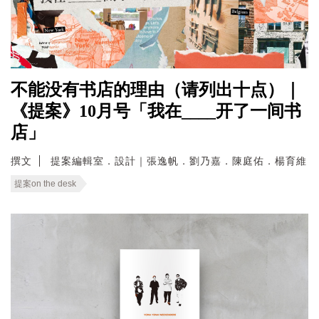
不能没有书店的理由（请列出十点）｜
《提案》10月号「我在____开了一间书
店」
撰文
提案編輯室．設計｜張逸帆．劉乃嘉．陳庭佑．楊育維
提案on the desk