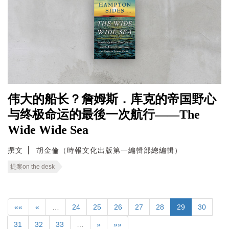
伟大的船长？詹姆斯．库克的帝国野心
与终极命运的最後一次航行——The
Wide Wide Sea
撰文
胡金倫（時報文化出版第一編輯部總編輯）
提案on the desk
««
«
…
24
25
26
27
28
29
30
31
32
33
…
»
»»