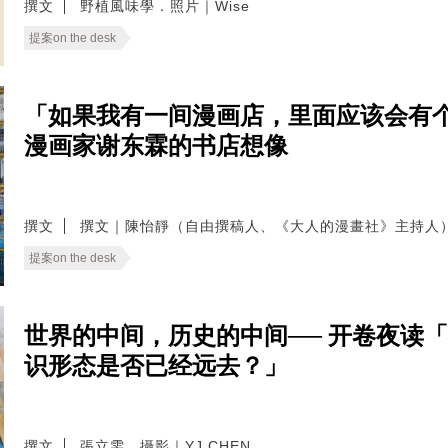
撰文
野植風味學．照片｜Wise
提案on the desk
「如果我有一间漫画店，里面应该会有
漫画家谢东霖的书店想像
撰文
撰文｜陳怡靜（自由撰稿人、《大人的漫畫社》主持人
提案on the desk
世界的中间，历史的中间── 开卷夜读
识形态是否已经远去？」
撰文
張立雯．攝影｜YJ CHEN