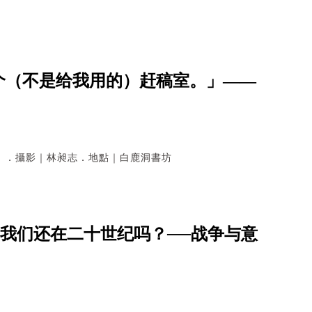
个（不是给我用的）赶稿室。」——
）．攝影｜林昶志．地點｜白鹿洞書坊
「我们还在二十世纪吗？──战争与意