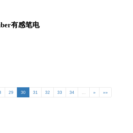
ber有感笔电
8
29
30
31
32
33
34
…
»
»»