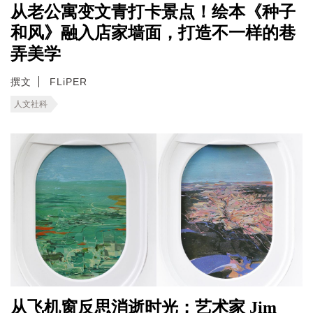
从老公寓变文青打卡景点！绘本《种子
和风》融入店家墙面，打造不一样的巷
弄美学
撰文
FLiPER
人文社科
从飞机窗反思消逝时光；艺术家 Jim