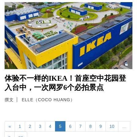
体验不一样的IKEA！首座空中花园登
入台中，一次网罗6个必拍景点
撰文
ELLE（COCO HUANG）
«
1
2
3
4
5
6
7
8
9
10
…
»
»»