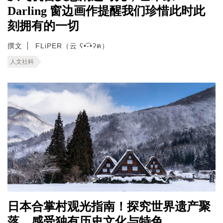
Darling 窗边画作提醒我们珍惜此时此
刻拥有的一切
撰文
FLiPER（云 ʕ•͡-•ʔฅ）
人文社科
日本合掌村观光指南！探究世界遗产聚
落，感受独有历史文化与特色