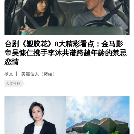
台剧《塑胶花》8大精彩看点；金马影
帝吴慷仁携手李沐共谱跨越年龄的禁忌
恋情
撰文
美麗佳人（豬編）
人文社科