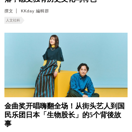
撰文
KKday 編輯群
人文社科
金曲奖开唱嗨翻全场！从街头艺人到国
民乐团日本「生物股长」的5个背後故
事