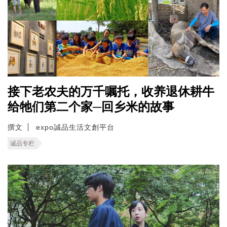
接下老农夫的万千嘱托，收养退休耕牛
给牠们第二个家─回乡米的故事
撰文
expo誠品生活文創平台
诚品专栏