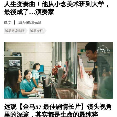
人生变奏曲！他从小念美术班到大学，
最後成了…演奏家
撰文
誠品閱讀光影
诚品阅读光影
诚品专栏
远观【金马57 最佳剧情长片】镜头视角
里的深邃，其实都是生命的最纯粹