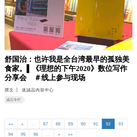
舒国治：也许我是全台湾最早的孤独美
食家。▌《理想的下午2020》数位写作
分享会 ＃线上参与现场
撰文
迷誠品內容中心
诚品专栏
««
«
…
87
88
89
90
91
92
93
94
95
96
…
»
»»