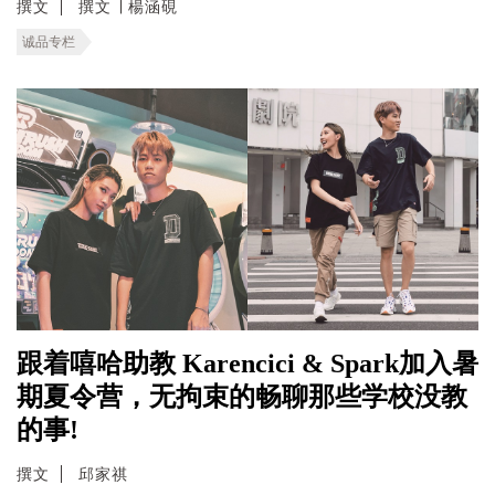
撰文
撰文 ∣ 楊涵硯
诚品专栏
跟着嘻哈助教 Karencici & Spark加入暑
期夏令营，无拘束的畅聊那些学校没教
的事!
撰文
邱家祺