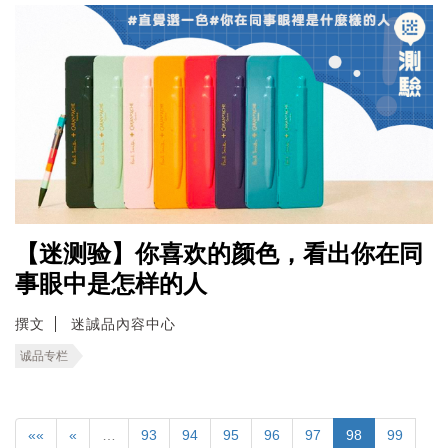
【迷测验】你喜欢的颜色，看出你在同
事眼中是怎样的人
撰文
迷誠品內容中心
诚品专栏
««
«
…
93
94
95
96
97
98
99