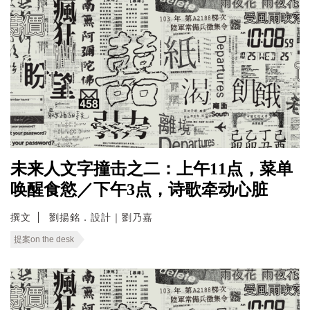
未来人文字撞击之二：上午11点，菜单
唤醒食慾／下午3点，诗歌牵动心脏
撰文
劉揚銘．設計｜劉乃嘉
提案on the desk