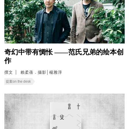
奇幻中带有惆怅 ——范氏兄弟的绘本创
作
撰文
賴柔蒨．攝影│楊雅淳
提案on the desk