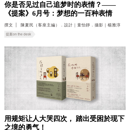
你是否见过自己追梦时的表情？——
《提案》6月号：梦想的一百种表情
撰文
陳夏民（客座主編）．設計｜童怡靜．攝影｜楊雅淳
提案on the desk
用规矩让人大哭四次， 踏出受困於现下
之境的勇气！