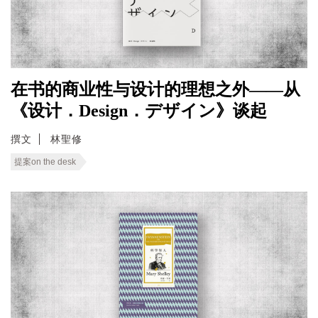
在书的商业性与设计的理想之外——从
《设计．Design．デザイン》谈起
撰文
林聖修
提案on the desk