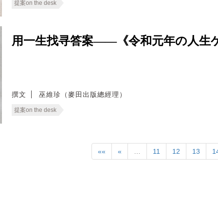
提案on the desk
用一生找寻答案——《令和元年の人生
撰文
巫維珍（麥田出版總經理）
提案on the desk
««
«
…
11
12
13
1