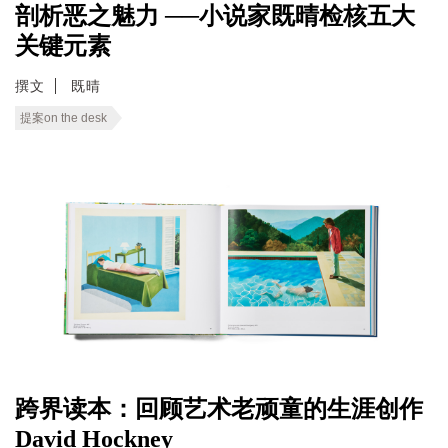
剖析恶之魅力 ──小说家既晴检核五大
关键元素
撰文
既晴
提案on the desk
跨界读本：回顾艺术老顽童的生涯创作
David Hockney