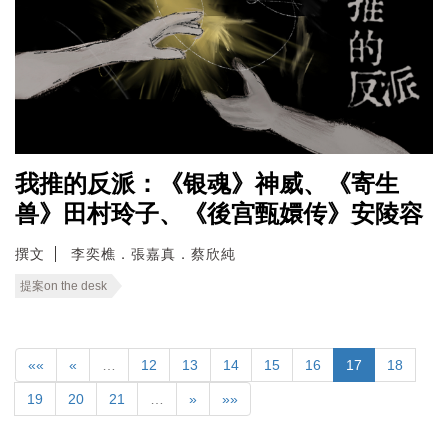
我推的反派：《银魂》神威、《寄生
兽》田村玲子、《後宫甄嬛传》安陵容
撰文
李奕樵．張嘉真．蔡欣純
提案on the desk
««
«
…
12
13
14
15
16
17
18
19
20
21
…
»
»»