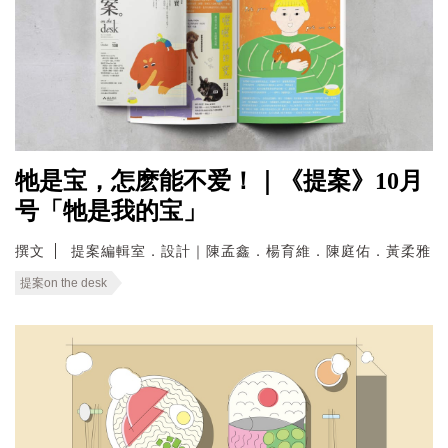
牠是宝，怎麽能不爱！｜《提案》10月
号「牠是我的宝」
撰文
提案編輯室．設計｜陳孟鑫．楊育維．陳庭佑．黃柔雅
提案on the desk