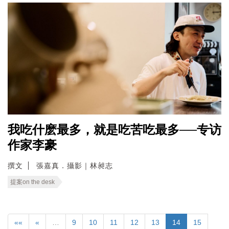
我吃什麽最多，就是吃苦吃最多──专访
作家李豪
撰文
張嘉真．攝影｜林昶志
提案on the desk
««
«
…
9
10
11
12
13
14
15