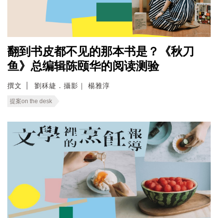
翻到书皮都不见的那本书是？《秋刀
鱼》总编辑陈颐华的阅读测验
撰文
劉秝緁．攝影｜ 楊雅淳
提案on the desk