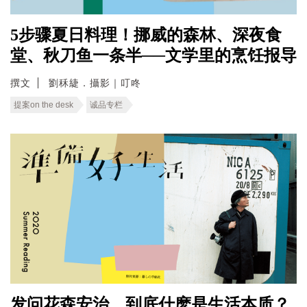
5步骤夏日料理！挪威的森林、深夜食
堂、秋刀鱼一条半──文学里的烹饪报导
撰文
劉秝緁．攝影｜叮咚
提案on the desk
诚品专栏
发问花森安治，到底什麽是生活本质？