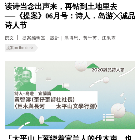
读诗当念出声来，再钻到土地里去
──《提案》06月号：诗人．岛游╳诚品
诗人节
撰文
提案編輯室．設計｜洪博恩、黃千芮、江果霏
提案on the desk
「太平山上萦绕着宜兰人的伐木声，也