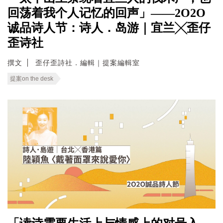
回荡着我个人记忆的回声」——2O2O
诚品诗人节：诗人．岛游｜宜兰╳歪仔
歪诗社
撰文
歪仔歪詩社．編輯｜提案編輯室
提案on the desk