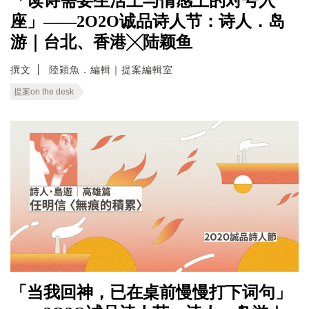
「读诗需要生活上与情感上的对号入
座」——2O2O诚品诗人节：诗人．岛
游｜台北、香港╳陆颖鱼
撰文
陸穎魚．編輯｜提案編輯室
提案on the desk
「当我回神，已在桌前慢慢打下词句」