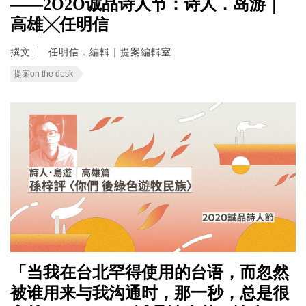
——2O2O诚品诗人节：诗人．岛游｜
高雄╳任明信
撰文
任明信．編輯｜提案編輯室
提案on the desk
「当我在台北罕得使用的台语，而忽然
被谁用来与我沟通时，那一秒，总是很