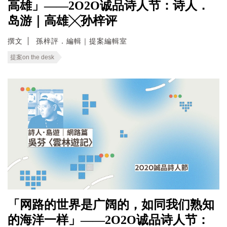
高雄」——2O2O诚品诗人节：诗人．
岛游｜高雄╳孙梓评
撰文
孫梓評．編輯｜提案編輯室
提案on the desk
「网路的世界是广阔的，如同我们熟知
的海洋一样」——2O2O诚品诗人节：