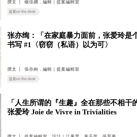
撰文
楊佳嫻．編輯｜提案編輯室
提案on the desk
张亦绚：「在家庭暴力面前，张爱玲是
书写 #1〈窃窃（私语）以为可〉
撰文
張亦絢．編輯｜提案編輯室
提案on the desk
「人生所谓的『生趣』全在那些不相干的
张爱玲 Joie de Vivre in Trivialities
撰文
提案編輯室．設計｜江果霏．黃千芮．張育豪