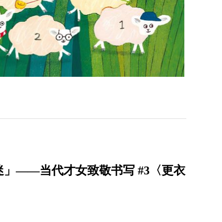
」——当代才女致敬书写 #3〈更衣