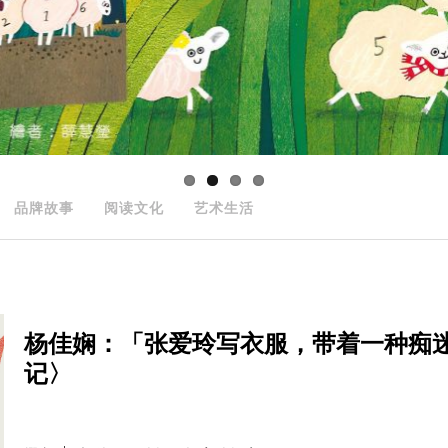
品牌故事
阅读文化
艺术生活
杨佳娴：「张爱玲写衣服，带着一种痴迷
记〉