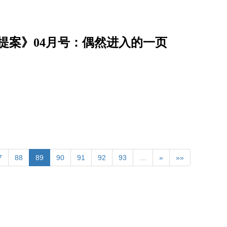
提案》04月号：偶然进入的一页
7
88
89
90
91
92
93
…
»
»»