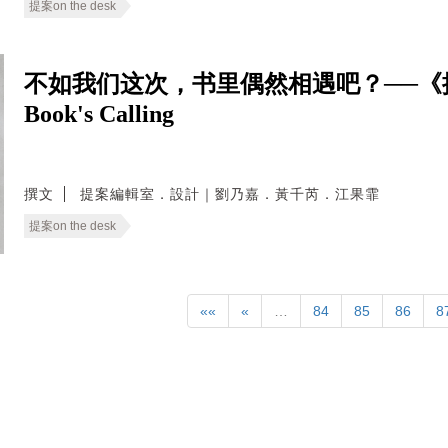
提案on the desk
不如我们这次，书里偶然相遇吧？──《
Book's Calling
撰文
提案編輯室．設計｜劉乃嘉．黃千芮．江果霏
提案on the desk
««
«
…
84
85
86
8