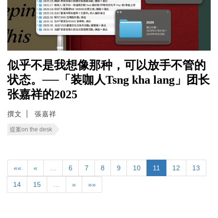
似乎不是我想像那种，可以放手不管的
状态。──「装咖人Tsng kha lang」团长
张嘉祥的2025
撰文
張嘉祥
提案on the desk
««
«
…
6
7
8
9
10
11
12
13
14
15
…
»
»»