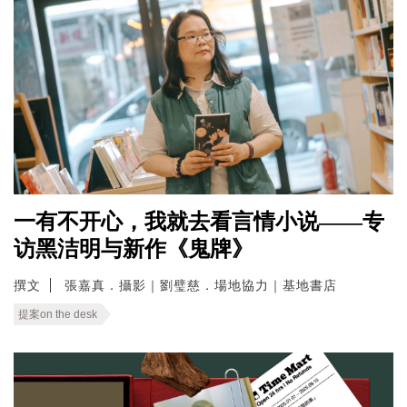
一有不开心，我就去看言情小说——专
访黑洁明与新作《鬼牌》
撰文
張嘉真．攝影｜劉璧慈．場地協力｜基地書店
提案on the desk