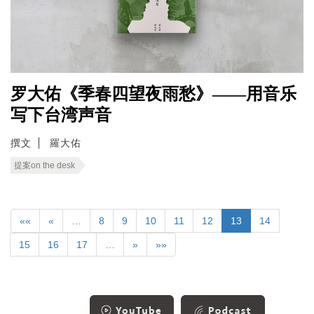
罗大佑《季春四望夜雨愁》——用音乐
写下台湾声音
撰文
羅大佑
提案on the desk
««
«
…
8
9
10
11
12
13
14
15
16
17
…
»
»»