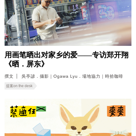
用画笔晒出对家乡的爱——专访郑开翔
《晒．屏东》
撰文
吳亭諺．攝影｜Ogawa Lyu．場地協力｜時拾咖啡
提案on the desk