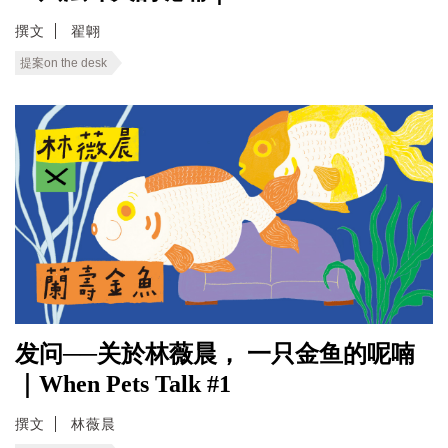
撰文
翟翺
提案on the desk
发问──关於林薇晨， 一只金鱼的呢喃
｜When Pets Talk #1
撰文
林薇晨