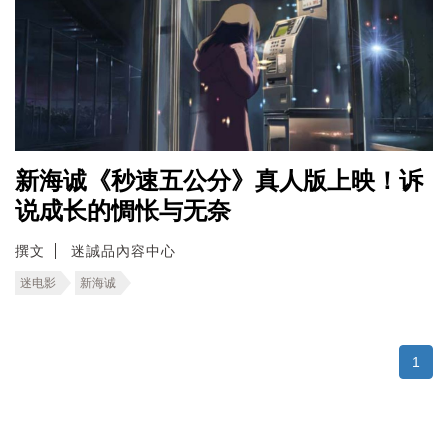
新海诚《秒速五公分》真人版上映！诉
说成长的惆怅与无奈
撰文
迷誠品內容中心
迷电影
新海诚
1