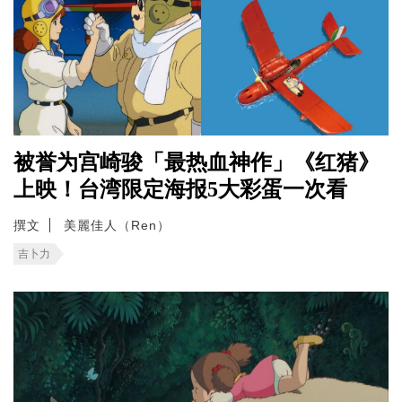
被誉为宫崎骏「最热血神作」《红猪》
上映！台湾限定海报5大彩蛋一次看
撰文
美麗佳人（Ren）
吉卜力