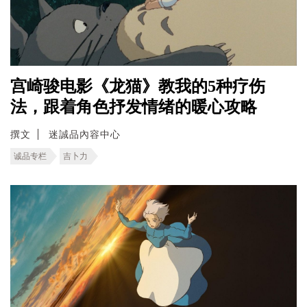
宫崎骏电影《龙猫》教我的5种疗伤
法，跟着角色抒发情绪的暖心攻略
撰文
迷誠品內容中心
诚品专栏
吉卜力