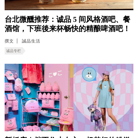
台北微醺推荐：诚品 5 间风格酒吧、餐
酒馆，下班後来杯畅快的精酿啤酒吧！
撰文
誠品生活
诚品专栏