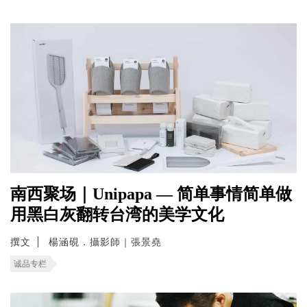
南西聚场｜Unipapa — 简单事情简单做
用黑白灰翻转台湾的美学文化
撰文
楊涵硯．攝影師｜張景堯
诚品专栏