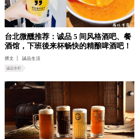
台北微醺推荐：诚品 5 间风格酒吧、餐
酒馆，下班後来杯畅快的精酿啤酒吧！
撰文
誠品生活
诚品专栏