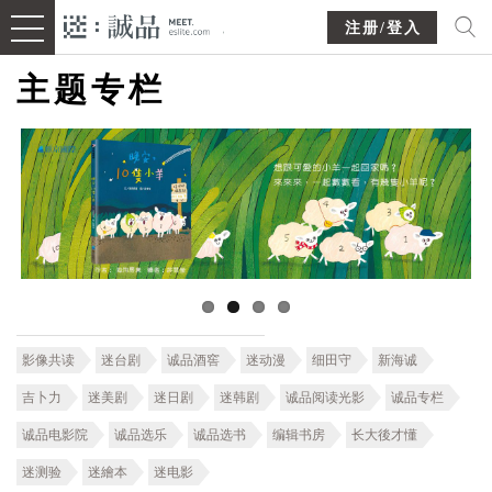
注册/登入
主题专栏
影像共读
迷台剧
诚品酒窖
迷动漫
细田守
新海诚
吉卜力
迷美剧
迷日剧
迷韩剧
诚品阅读光影
诚品专栏
诚品电影院
诚品选乐
诚品选书
编辑书房
长大後才懂
迷测验
迷繪本
迷电影