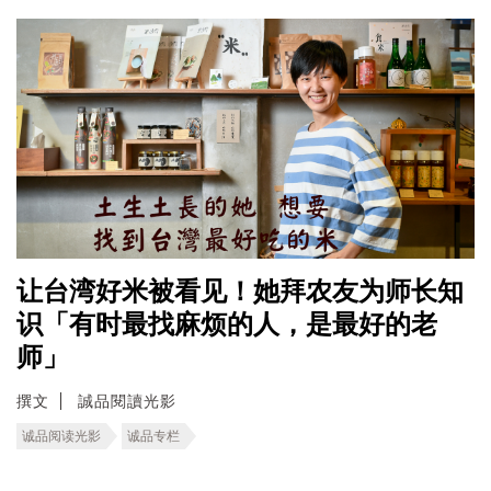
让台湾好米被看见！她拜农友为师长知
识「有时最找麻烦的人，是最好的老
师」
撰文
誠品閱讀光影
诚品阅读光影
诚品专栏