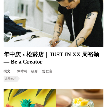
年中庆 x 松菸店｜JUST IN XX 周裕颖
— Be a Creator
撰文
陳暐柏．攝影｜曾仁富
诚品专栏