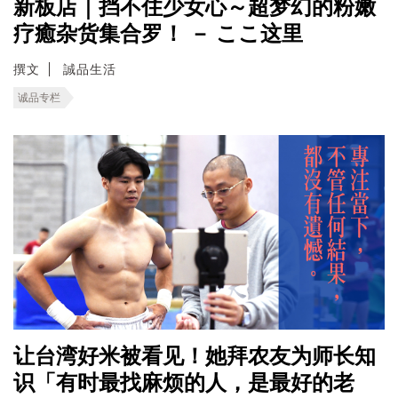
新板店｜挡不住少女心～超梦幻的粉嫩
疗癒杂货集合罗！ － ここ这里
撰文
誠品生活
诚品专栏
让台湾好米被看见！她拜农友为师长知
识「有时最找麻烦的人，是最好的老