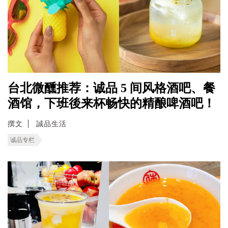
台北微醺推荐：诚品 5 间风格酒吧、餐
酒馆，下班後来杯畅快的精酿啤酒吧！
撰文
誠品生活
诚品专栏