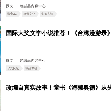
撰文
迷誠品內容中心
影音3C
旅遊文化
影像共读
国际大奖文学小说推荐！《台湾漫游录
撰文
迷誠品內容中心
华文阅读
诚品专栏
改编自真实故事！童书《海獭奥德》从