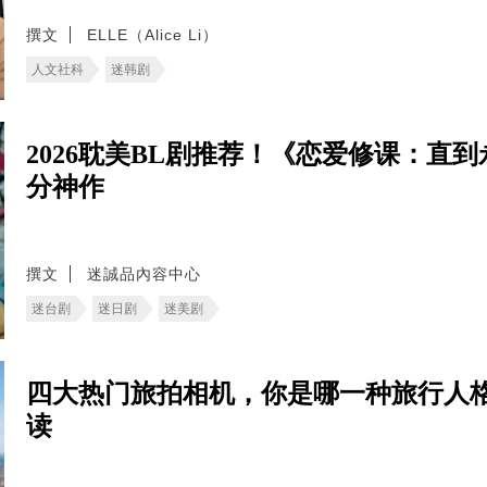
撰文
ELLE（Alice Li）
人文社科
迷韩剧
2026耽美BL剧推荐！《恋爱修课：直
分神作
撰文
迷誠品內容中心
迷台剧
迷日剧
迷美剧
四大热门旅拍相机，你是哪一种旅行人格
读