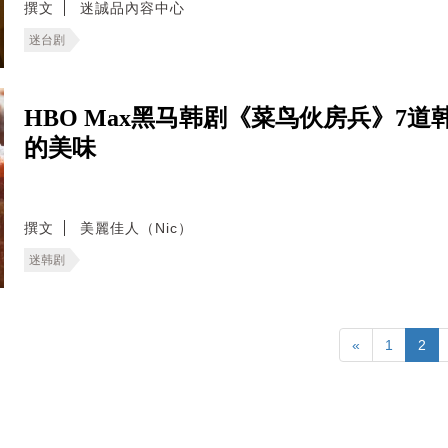
撰文
迷誠品內容中心
迷台剧
HBO Max黑马韩剧《菜鸟伙房兵》7
的美味
撰文
美麗佳人（Nic）
迷韩剧
«
1
2