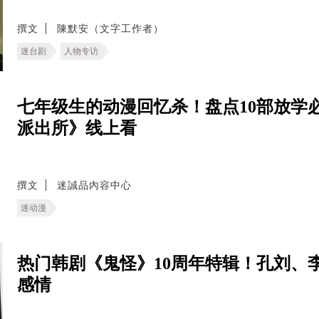
撰文
陳默安（文字工作者）
迷台剧
人物专访
七年级生的动漫回忆杀！盘点10部放学
派出所》线上看
撰文
迷誠品內容中心
迷动漫
热门韩剧《鬼怪》10周年特辑！孔刘、
感情