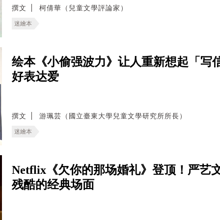
撰文
柯倩華（兒童文學評論家）
迷繪本
绘本《小偷强波力》让人重新想起「写
好表达爱
撰文
游珮芸（國立臺東大學兒童文學研究所所長）
迷繪本
Netflix《欠你的那场婚礼》登顶！严
残酷的经典场面