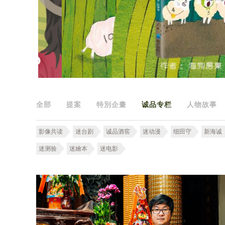
全部
提案
特別企畫
诚品专栏
人物故事
影像共读
迷台剧
诚品酒窖
迷动漫
细田守
新海诚
迷测验
迷繪本
迷电影