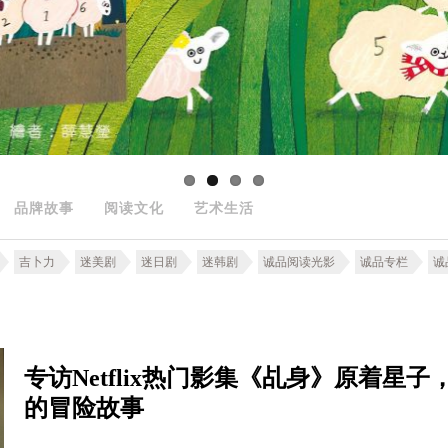
品牌故事
阅读文化
艺术生活
吉卜力
迷美剧
迷日剧
迷韩剧
诚品阅读光影
诚品专栏
诚
专访Netflix热门影集《乩身》原着
的冒险故事