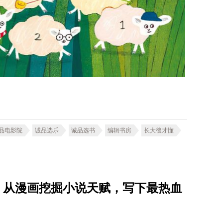
品电影院
诚品选乐
诚品选书
编辑书房
长大後才懂
星子，从漫画挖掘小说天赋，写下最热血