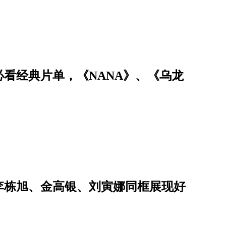
必看经典片单，《NANA》、《乌龙
李栋旭、金高银、刘寅娜同框展现好