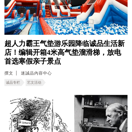
超人力霸王气垫游乐园降临诚品生活新
店！编辑开箱4米高气垫溜滑梯，放电
首选寒假亲子景点
撰文
迷誠品內容中心
诚品专栏
艺文活动