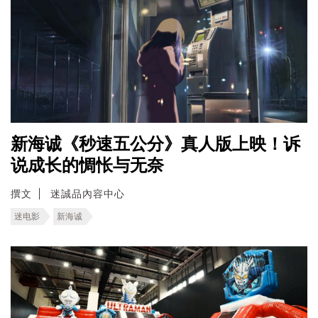
新海诚《秒速五公分》真人版上映！诉
说成长的惆怅与无奈
撰文
迷誠品內容中心
迷电影
新海诚