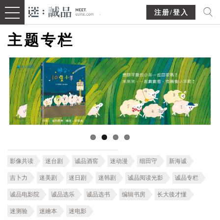
注册/登入
主题专栏
影像共读
迷台剧
诚品酒窖
迷动漫
细田守
新海诚
吉卜力
迷美剧
迷日剧
迷韩剧
诚品阅读光影
诚品专栏
诚品电影院
诚品选乐
诚品选书
编辑书房
长大後才懂
迷测验
迷繪本
迷电影