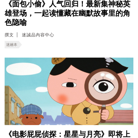
《面包小偷》人气回归！最新集神秘英
雄登场，一起读懂藏在幽默故事里的角
色隐喻
撰文
迷誠品內容中心
迷繪本
《电影屁屁侦探：星星与月亮》即将上