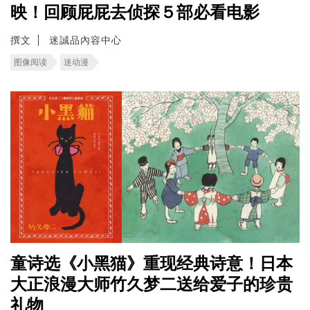
映！回顾屁屁去侦探５部必看电影
撰文
迷誠品內容中心
图像阅读
迷动漫
童诗选《小黑猫》重现经典诗意！日本
大正浪漫大师竹久梦二送给爱子的珍贵
礼物