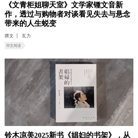
《文青柜姐聊天室》文学家锺文音新
作，透过与购物者对谈看见失去与悬念
带来的人生蜕变
撰文
瓦力
华文阅读
铃木凉美2025新书《娼妇的书架》，从