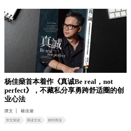
杨佳燊首本着作《真诚Be real，not
perfect》，不藏私分享勇跨舒适圈的创
业心法
撰文
楊佳燊
华文阅读
阅读文化
财经商业