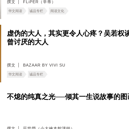
撰文
FLiPER（辛蒂）
华文阅读
诚品专栏
阅读文化
虚伪的大人，其实更令人心疼？吴若权
曾讨厌的大人
撰文
BAZAAR BY VIVI SU
华文阅读
诚品专栏
不熄的纯真之光──倾其一生说故事的图
撰文
莊世瑩（小大繪本館講師）