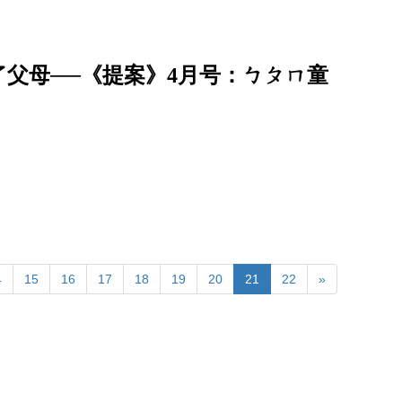
父母──《提案》4月号：ㄅㄆㄇ童
4
15
16
17
18
19
20
21
22
»