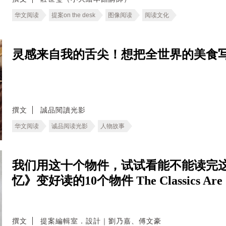
华文阅读
提案on the desk
图像阅读
阅读文化
灵感来自我的舌尖！想把全世界的美食写成百
撰文
誠品閱讀光影
华文阅读
诚品阅读光影
人物故事
我们用这十个物件，试试看能不能读完这
忆》变好读的10个物件 The Classics Are Sti
撰文
提案編輯室．設計｜劉乃嘉、傅文豪