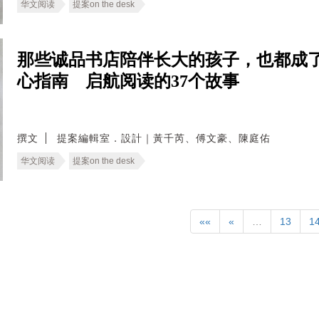
华文阅读
提案on the desk
那些诚品书店陪伴长大的孩子，也都成了
心指南 启航阅读的37个故事
撰文
提案編輯室．設計｜黃千芮、傅文豪、陳庭佑
华文阅读
提案on the desk
««
«
…
13
1