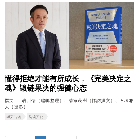
懂得拒绝才能有所成长，《完美决定之
魂》锻链果决的强健心态
撰文
岩川悟（編輯整理）、清家茂樹（採訪撰文）、石塚雅
人（攝影）
华文阅读
阅读文化