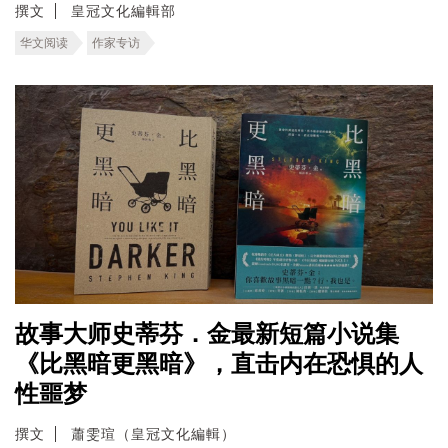
撰文
皇冠文化編輯部
华文阅读
作家专访
故事大师史蒂芬．金最新短篇小说集
《比黑暗更黑暗》，直击内在恐惧的人
性噩梦
撰文
蕭雯瑄（皇冠文化編輯）