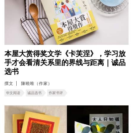
本屋大赏得奖文学《卡芙涅》，学习放
手才会看清关系里的界线与距离｜诚品
选书
撰文
陳曉唯（作家）
华文阅读
诚品选书
作家书评