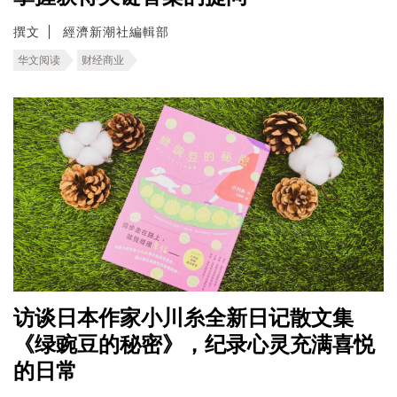
撰文
經濟新潮社編輯部
华文阅读
财经商业
访谈日本作家小川糸全新日记散文集
《绿豌豆的秘密》，纪录心灵充满喜悦
的日常