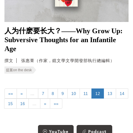
人为什麽要长大？——Why Grow Up:
Subversive Thoughts for an Infantile
Age
撰文
張惠菁（作家，鏡文學文學開發部執行總編輯）
提案on the desk
««
«
…
7
8
9
10
11
12
13
14
15
16
…
»
»»