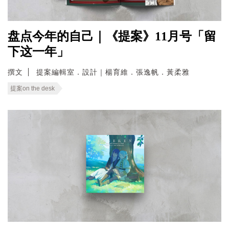
盘点今年的自己｜《提案》11月号「留
下这一年」
撰文
提案編輯室．設計｜楊育維．張逸帆．黃柔雅
提案on the desk