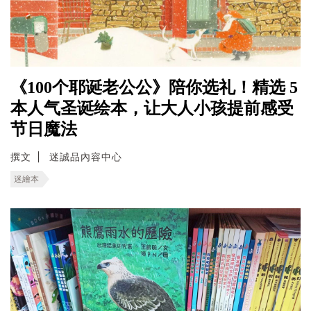
《100个耶诞老公公》陪你选礼！精选 5
本人气圣诞绘本，让大人小孩提前感受
节日魔法
撰文
迷誠品內容中心
迷繪本