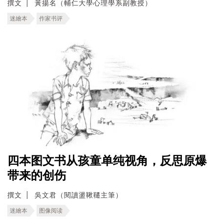
撰文
黃揚名（輔仁大學心理學系副教授）
迷繪本
作家书评
四本图文书从孩童单纯视角，反思原爆
带来的创伤
撰文
吳文君（閱讀盪鞦韆主筆）
迷繪本
图像阅读