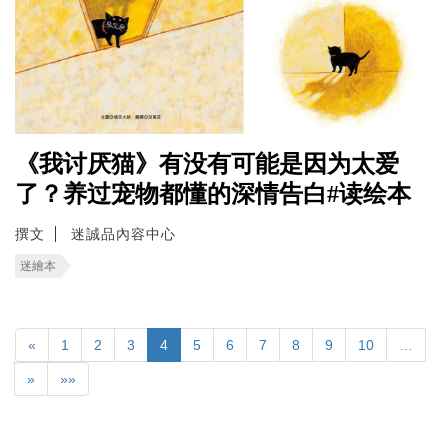
《我讨厌猫》有没有可能是因为太爱
了？养过宠物都懂的深情告白#读绘本
撰文
迷誠品內容中心
迷繪本
«
1
2
3
4
5
6
7
8
9
10
…
»
»»