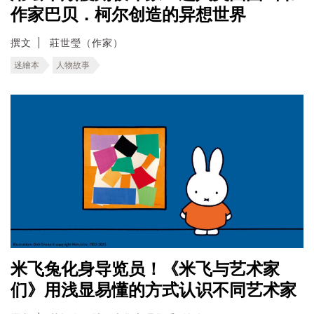
作家巴贝．柯尔创造的异想世界
撰文
莊世瑩（作家）
迷繪本
人物故事
米飞兔化身导览员！《米飞与艺术家
们》用浅显易懂的方式认识不同艺术家