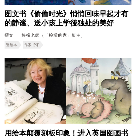
图文书《偷偷时光》悄悄回味早起才有
的静谧、送小孩上学後独处的美好
撰文
檸檬老師（「檸檬的家」板主）
迷繪本
作家书评
用绘本颠覆刻板印象！进入英国图画书