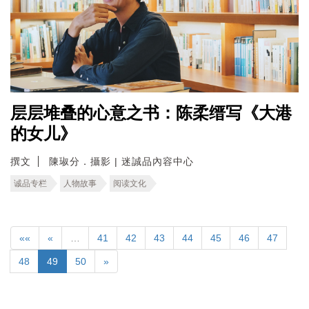
层层堆叠的心意之书：陈柔缙写《大港
的女儿》
撰文
陳琡分．攝影 | 迷誠品內容中心
诚品专栏
人物故事
阅读文化
««
«
…
41
42
43
44
45
46
47
48
49
50
»