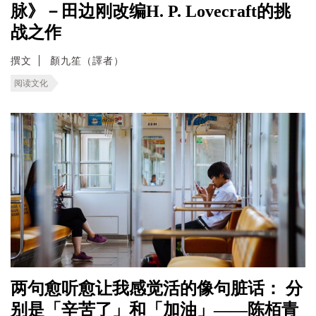
脉》－田边刚改编H. P. Lovecraft的挑
战之作
撰文
顏九笙（譯者）
阅读文化
两句愈听愈让我感觉活的像句脏话： 分
别是「辛苦了」和「加油」——陈栢青