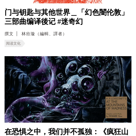
门与钥匙与其他世界＿「幻色闇伦敦」
三部曲编译後记 #迷奇幻
撰文
林欣璇（編輯、譯者）
阅读文化
在恐惧之中，我们并不孤独：《疯狂山