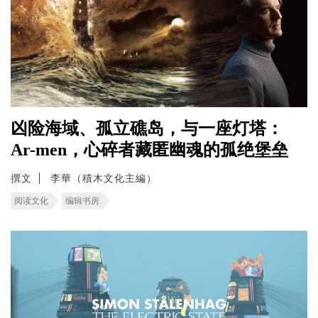
凶险海域、孤立礁岛，与一座灯塔：
Ar-men，心碎者藏匿幽魂的孤绝堡垒
撰文
李華（積木文化主編）
阅读文化
编辑书房