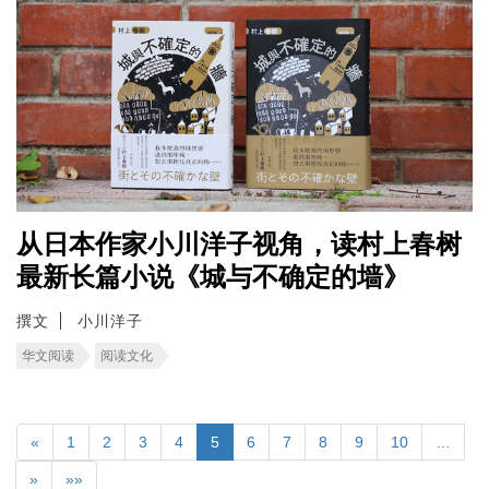
从日本作家小川洋子视角，读村上春树
最新长篇小说《城与不确定的墙》
撰文
小川洋子
华文阅读
阅读文化
«
1
2
3
4
5
6
7
8
9
10
…
»
»»