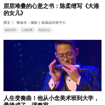
层层堆叠的心意之书：陈柔缙写《大港
的女儿》
撰文
陳琡分．攝影 | 迷誠品內容中心
诚品专栏
人物故事
阅读文化
人生变奏曲！他从小念美术班到大学，