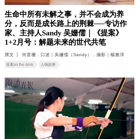
生命中所有未解之事，并不会成为养
分，反而是成长路上的荆棘──专访作
家、主持人Sandy 吴姗儒｜《提案》
1+2月号：解题未来的世代共笔
撰文
何昔珊．口述｜吳姍儒（Sandy）．攝影｜楊雅淳
提案on the desk
人物故事