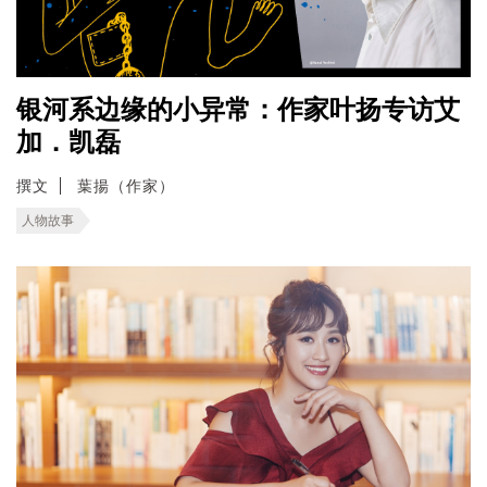
银河系边缘的小异常：作家叶扬专访艾
加．凯磊
撰文
葉揚（作家）
人物故事