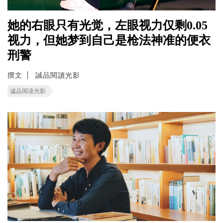
她的右眼只有光觉，左眼视力仅剩0.05
视力，但她梦到自己是枪法神准的便衣
刑警
撰文
誠品閱讀光影
诚品阅读光影