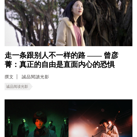
走一条跟别人不一样的路 —— 曾彦
菁：真正的自由是直面内心的恐惧
撰文
誠品閱讀光影
诚品阅读光影