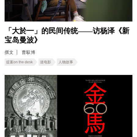
「大於一」的民间传统——访杨泽《新
宝岛曼波》
撰文
曹馭博
提案on the desk
迷电影
人物故事