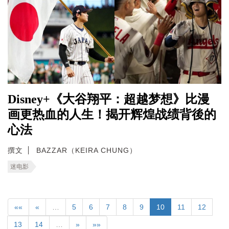
Disney+《大谷翔平：超越梦想》比漫
画更热血的人生！揭开辉煌战绩背後的
心法
撰文
BAZZAR（KEIRA CHUNG）
迷电影
««
«
…
5
6
7
8
9
10
11
12
13
14
…
»
»»