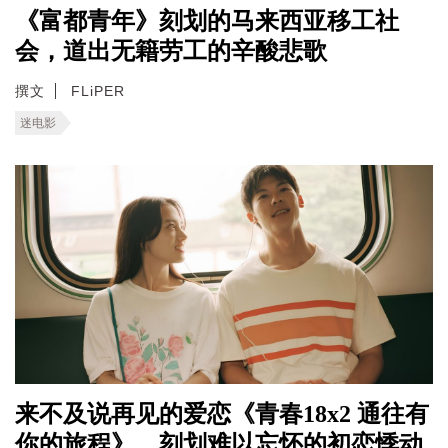
《富都青年》刻划的马来西亚移工社
会，道出无籍劳工的辛酸悲歌
撰文
FLiPER
迷电影
来不及说再见的爱恋《青春18x2 通往有
你的旅程》，刻划难以忘怀的初恋悸动