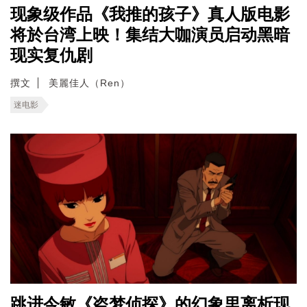
现象级作品《我推的孩子》真人版电影
将於台湾上映！集结大咖演员启动黑暗
现实复仇剧
撰文
美麗佳人（Ren）
迷电影
跳进今敏《盗梦侦探》的幻象里离析现