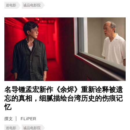
迷电影
诚品电影院
名导锺孟宏新作《余烬》重新诠释被遗
忘的真相，细腻描绘台湾历史的伤痕记
忆
撰文
FLiPER
迷电影
诚品电影院