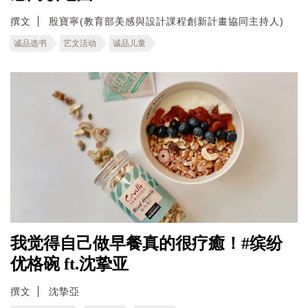
撰文
殷寶寧(教育部美感與設計課程創新計畫協同主持人)
诚品选书
艺文活动
诚品儿童
我觉得自己做早餐真的很疗癒！#缤纷
优格碗 ft.沈挚亚
撰文
沈摯亞