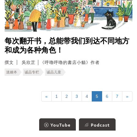
每次翻开书，总能带我们到达不同地方
和成为各种角色！
撰文
吳欣芷 │《呼嚕呼嚕的書店小貓》作者
迷繪本
诚品专栏
诚品儿童
«
1
2
3
4
5
6
7
»