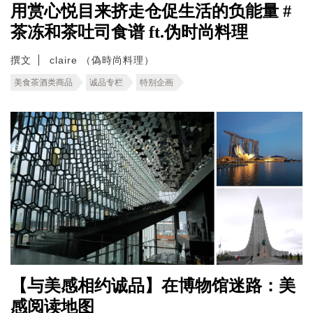
用赏心悦目来挤走仓促生活的负能量 #
茶冻和茶吐司食谱 ft.伪时尚料理
撰文
claire （偽時尚料理）
美食茶酒类商品
诚品专栏
特别企画
【与美感相约诚品】在博物馆迷路：美
感阅读地图