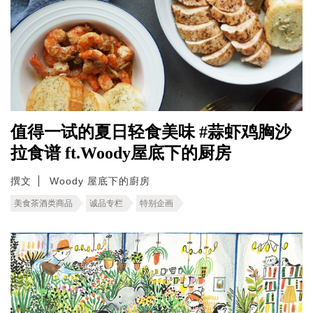
值得一试的夏日轻食美味 #蒜虾鸡胸沙
拉食谱 ft.Woody屋底下的厨房
撰文
Woody 屋底下的廚房
美食茶酒类商品
诚品专栏
特别企画