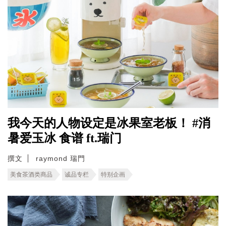
我今天的人物设定是冰果室老板！ #消
暑爱玉冰 食谱 ft.瑞门
撰文
raymond 瑞門
美食茶酒类商品
诚品专栏
特别企画