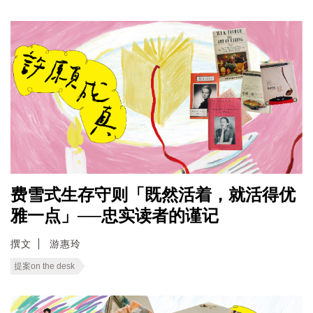
费雪式生存守则「既然活着，就活得优
雅一点」──忠实读者的谨记
撰文
游惠玲
提案on the desk