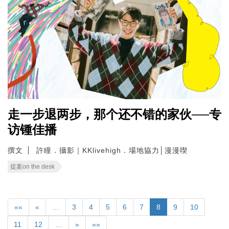
走一步退两步，那个还不错的家伙──专
访锺佳播
撰文
許瞳．攝影｜KKlivehigh．場地協力│漫漫喫
提案on the desk
««
«
…
3
4
5
6
7
8
9
10
11
12
…
»
»»