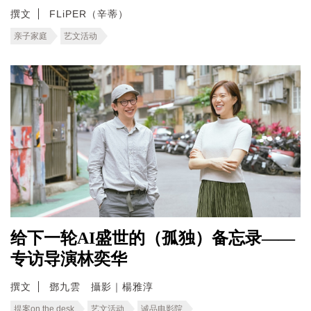
撰文
FLiPER（辛蒂）
亲子家庭
艺文活动
给下一轮AI盛世的（孤独）备忘录——
专访导演林奕华
撰文
鄧九雲 攝影｜楊雅淳
提案on the desk
艺文活动
诚品电影院