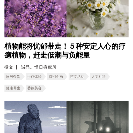
植物能将忧郁带走！５种安定人心的疗
癒植物，赶走低潮与负能量
撰文
誠品。慢日療癒所
家居杂货
手作体验
特别企画
艺文活动
人文社科
健康养生
香氛美容