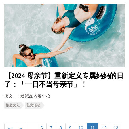
【2024 母亲节】重新定义专属妈妈的日
子：「一日不当母亲节」！
撰文
迷誠品內容中心
旅遊文化
艺文活动
««
«
…
6
7
8
9
10
11
12
13