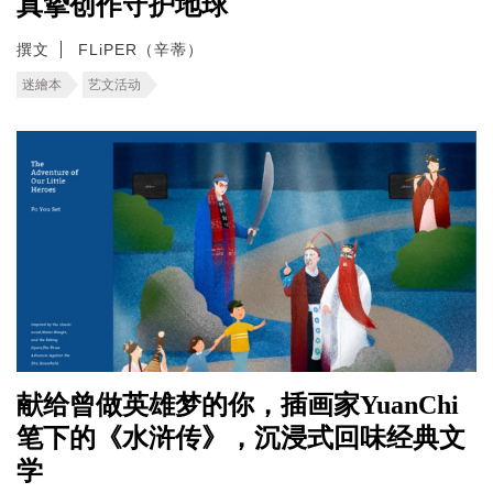
真挚创作守护地球
撰文
FLiPER（辛蒂）
迷繪本
艺文活动
献给曾做英雄梦的你，插画家YuanChi
笔下的《水浒传》，沉浸式回味经典文
学