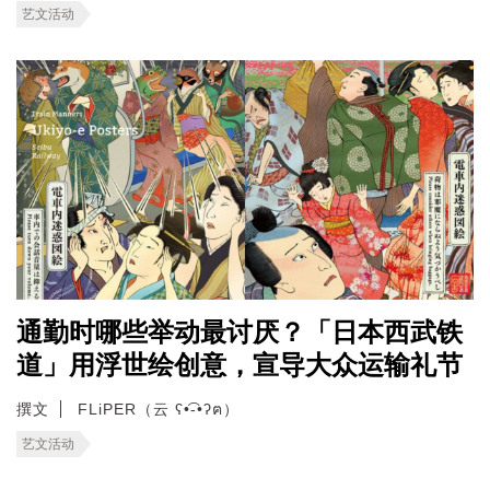
艺文活动
通勤时哪些举动最讨厌？「日本西武铁
道」用浮世绘创意，宣导大众运输礼节
撰文
FLiPER（云 ʕ•͡-•ʔฅ）
艺文活动