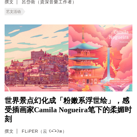
撰文
呂岱衛（資深音樂工作者）
艺文活动
世界景点幻化成「粉嫩系浮世绘」，感
受插画家Camila Nogueira笔下的柔媚时
刻
撰文
FLiPER（云 ʕ•͡-•ʔฅ）