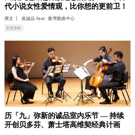
代小说女性爱情观，比你想的更前卫！
撰文
迷誠品 feat. 臺灣戲曲中心
艺文活动
历「九」弥新的诚品室内乐节 — 持续
开创贝多芬、萧士塔高维契经典计画