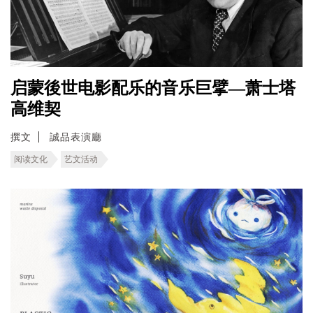
启蒙後世电影配乐的音乐巨擘—萧士塔
高维契
撰文
誠品表演廳
阅读文化
艺文活动