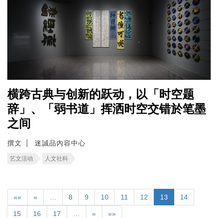
横跨古典与创新的跃动，以「时空题
辞」、「弱书道」挥洒时空交错於笔墨
之间
撰文
迷誠品內容中心
艺文活动
人文社科
««
«
…
8
9
10
11
12
13
14
15
16
17
…
»
»»