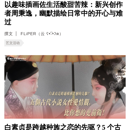
以趣味插画佐生活酸甜苦辣：新兴创作
者周秉逸，幽默描绘日常中的开心与难
过
撰文
FLiPER（云 ʕ•͡-•ʔฅ）
艺文活动
白素贞是跨越种族之恋的先驱？5 个古