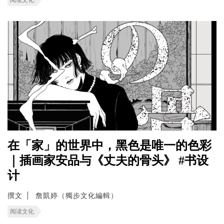
在「家」的世界中，黑色是唯一的色彩
｜插画家安品与《丈夫的骨头》 #书设
计
撰文
詹凱婷（獨步文化編輯）
阅读文化