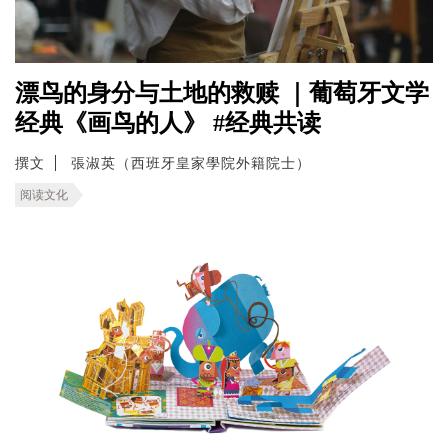
漂鸟的身分与土地的救赎 ｜葡萄牙文学
经典《画鸟的人》 #经典共读
撰文
張淑英（西班牙皇家學院外籍院士）
阅读文化