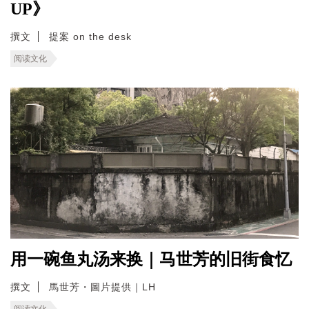
UP》
撰文
提案 on the desk
阅读文化
用一碗鱼丸汤来换｜马世芳的旧街食忆
撰文
馬世芳・圖片提供｜LH
阅读文化