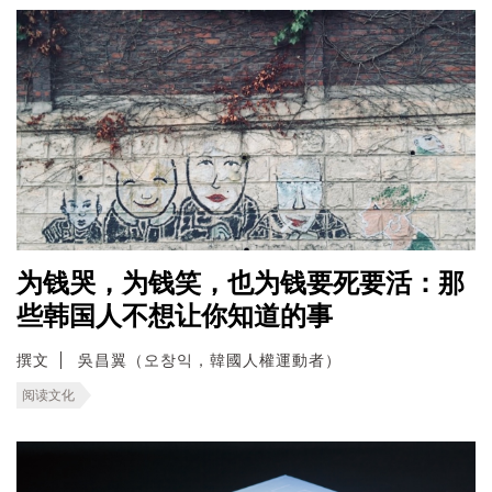
为钱哭，为钱笑，也为钱要死要活：那
些韩国人不想让你知道的事
撰文
吳昌翼（오창익，韓國人權運動者）
阅读文化