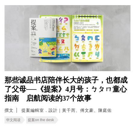
那些诚品书店陪伴长大的孩子，也都成
了父母──《提案》4月号：ㄅㄆㄇ童心
指南 启航阅读的37个故事
撰文
提案編輯室．設計｜黃千芮、傅文豪、陳庭佑
华文阅读
提案on the desk