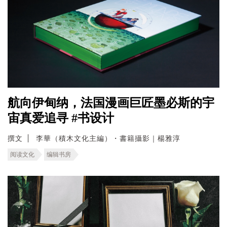
航向伊甸纳，法国漫画巨匠墨必斯的宇
宙真爱追寻 #书设计
撰文
李華（積木文化主編）・書籍攝影｜楊雅淳
阅读文化
编辑书房