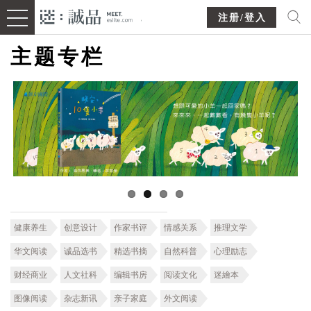
注册/登入
主题专栏
健康养生
创意设计
作家书评
情感关系
推理文学
华文阅读
诚品选书
精选书摘
自然科普
心理励志
财经商业
人文社科
编辑书房
阅读文化
迷繪本
图像阅读
杂志新讯
亲子家庭
外文阅读