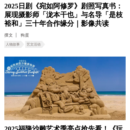
2025日剧《宛如阿修罗》剧照写真书：
展现摄影师「泷本干也」与名导「是枝
裕和」三十年合作缘分｜影像共读
撰文
狗蛋
人物故事
艺文活动
2025福隆沙雕艺术季亮点抢先看！《玩