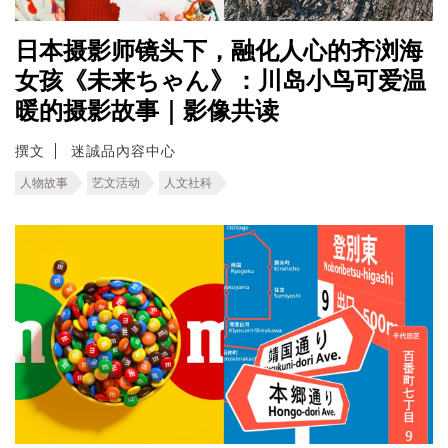
日本摄影师镜头下，融化人心的齐浏海
女孩《未来ちゃん》：川岛小鸟可爱温
暖的摄影故事｜影像共读
撰文
迷誠品內容中心
人物故事
艺文活动
人文社科