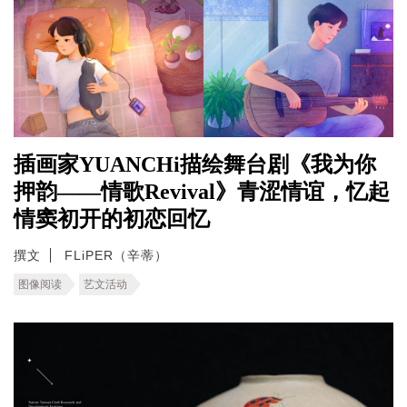
插画家YUANCHi描绘舞台剧《我为你
押韵——情歌Revival》青涩情谊，忆起
情窦初开的初恋回忆
撰文
FLiPER（辛蒂）
图像阅读
艺文活动