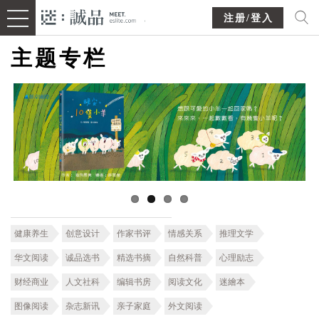
注册/登入
主题专栏
健康养生
创意设计
作家书评
情感关系
推理文学
华文阅读
诚品选书
精选书摘
自然科普
心理励志
财经商业
人文社科
编辑书房
阅读文化
迷繪本
图像阅读
杂志新讯
亲子家庭
外文阅读