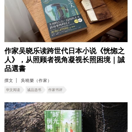
作家吴晓乐读跨世代日本小说《恍惚之
人》，从照顾者视角凝视长照困境｜誠
品選書
撰文
吳曉樂（作家）
华文阅读
诚品选书
作家书评