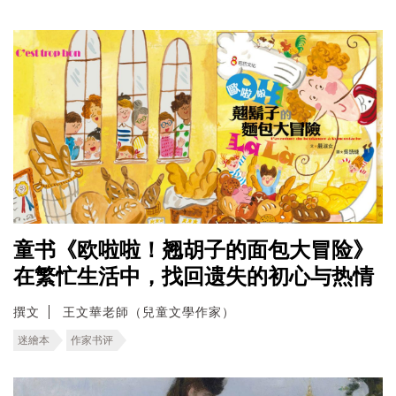
童书《欧啦啦！翘胡子的面包大冒险》
在繁忙生活中，找回遗失的初心与热情
撰文
王文華老師（兒童文學作家）
迷繪本
作家书评