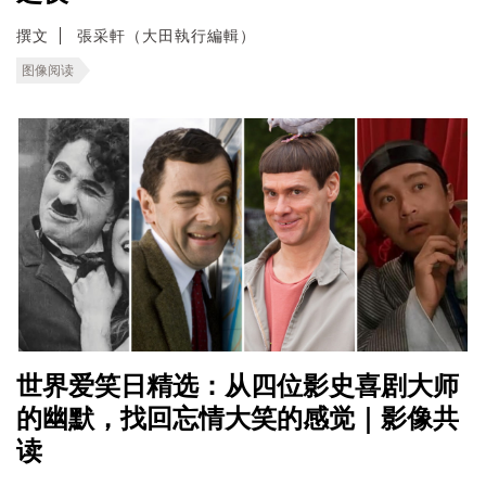
撰文
張采軒（大田執行編輯）
图像阅读
世界爱笑日精选：从四位影史喜剧大师
的幽默，找回忘情大笑的感觉｜影像共
读