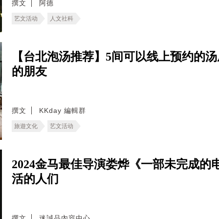
撰文
阿德
艺文活动
人文社科
【台北泡汤推荐】5间可以线上预约的
的朋友
撰文
KKday 編輯群
旅遊文化
艺文活动
2024金马最佳导演娄烨《一部未完成
活的人们
撰文
迷誠品內容中心