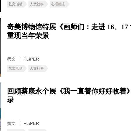
艺文活动
人文社科
心理励志
奇美博物馆特展《画师们：走进 16、1
重现当年荣景
撰文
FLiPER
艺文活动
人文社科
回顾蔡康永个展《我一直替你好好收着
录
撰文
FLiPER