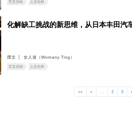
艺文活动
人文社科
化解缺工挑战的新思维，从日本丰田汽
撰文
女人迷（Womany Ting）
艺文活动
人文社科
««
«
…
2
3