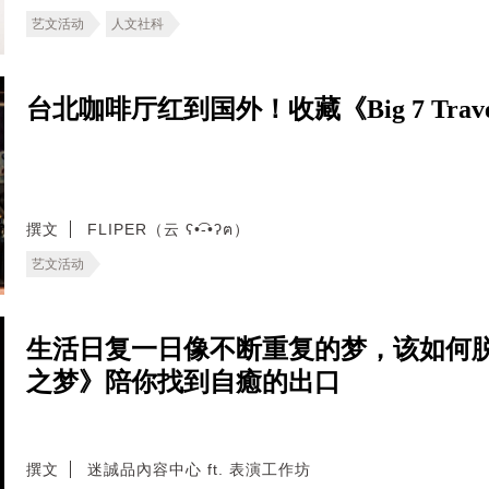
艺文活动
人文社科
台北咖啡厅红到国外！收藏《Big 7 Tr
撰文
FLIPER（云 ʕ•͡-•ʔฅ）
艺文活动
生活日复一日像不断重复的梦，该如何
之梦》陪你找到自癒的出口
撰文
迷誠品內容中心 ft. 表演工作坊