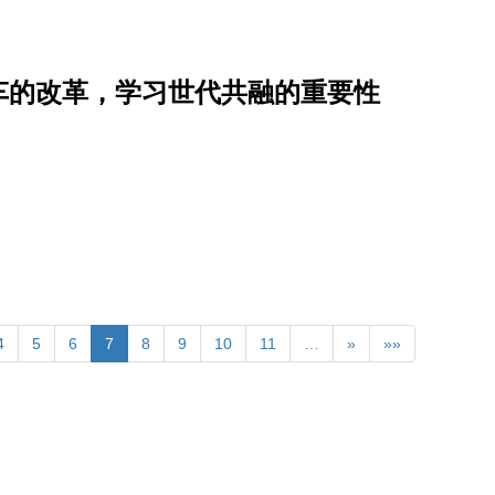
车的改革，学习世代共融的重要性
4
5
6
7
8
9
10
11
…
»
»»