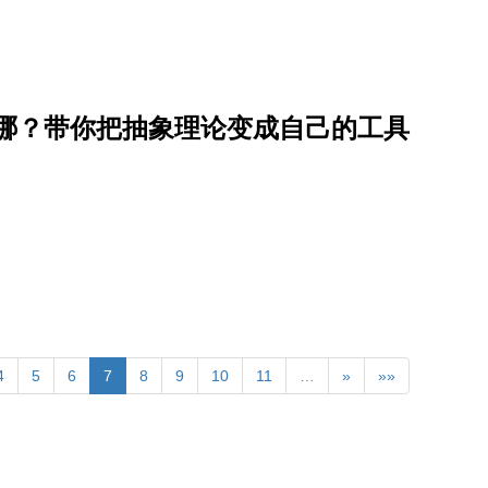
在哪？带你把抽象理论变成自己的工具
4
5
6
7
8
9
10
11
…
»
»»