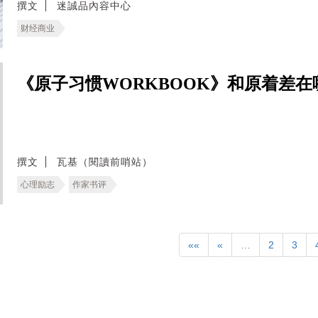
撰文
迷誠品內容中心
财经商业
《原子习惯WORKBOOK》和原着差
撰文
瓦基（閱讀前哨站）
心理励志
作家书评
««
«
…
2
3