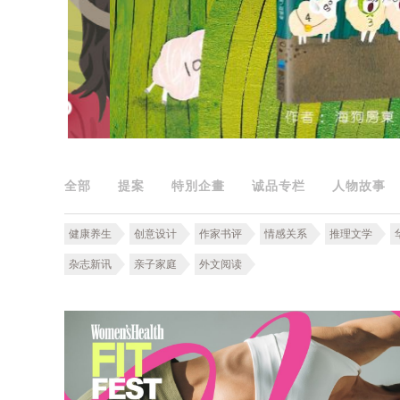
全部
提案
特別企畫
诚品专栏
人物故事
健康养生
创意设计
作家书评
情感关系
推理文学
杂志新讯
亲子家庭
外文阅读