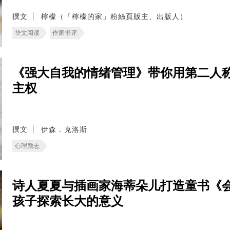
撰文
檸檬（「檸檬的家」粉絲頁版主、出版人）
华文阅读
作家书评
《强大自我的情绪管理》带你用第二人
主权
撰文
伊森．克洛斯
心理励志
诗人夏夏与插画家海蒂朵儿打造童书《
孩子探索长大的意义