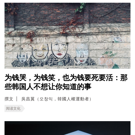
为钱哭，为钱笑，也为钱要死要活：那
些韩国人不想让你知道的事
撰文
吳昌翼（오창익，韓國人權運動者）
阅读文化