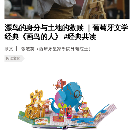
漂鸟的身分与土地的救赎 ｜葡萄牙文学
经典《画鸟的人》 #经典共读
撰文
張淑英（西班牙皇家學院外籍院士）
阅读文化