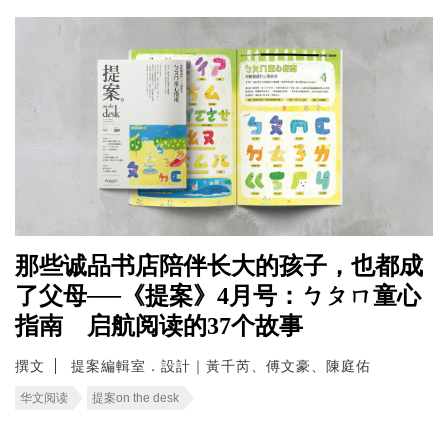
那些诚品书店陪伴长大的孩子，也都成
了父母──《提案》4月号：ㄅㄆㄇ童心
指南 启航阅读的37个故事
撰文
提案編輯室．設計｜黃千芮、傅文豪、陳庭佑
华文阅读
提案on the desk