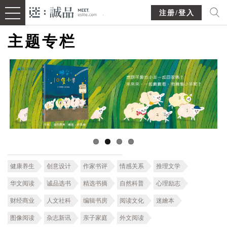
注册/登入
主题专栏
健康养生
创意设计
作家书评
情感关系
推理文学
华文阅读
诚品选书
精选书摘
自然科普
心理励志
财经商业
人文社科
编辑书房
阅读文化
迷繪本
图像阅读
杂志新讯
亲子家庭
外文阅读