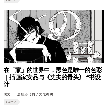
在「家」的世界中，黑色是唯一的色彩
｜插画家安品与《丈夫的骨头》 #书设
计
撰文
詹凱婷（獨步文化編輯）
阅读文化