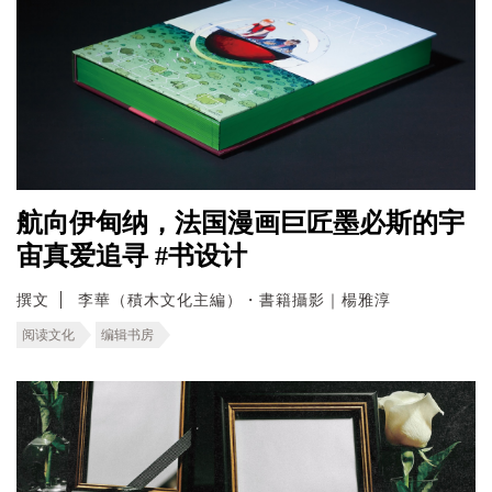
航向伊甸纳，法国漫画巨匠墨必斯的宇
宙真爱追寻 #书设计
撰文
李華（積木文化主編）・書籍攝影｜楊雅淳
阅读文化
编辑书房