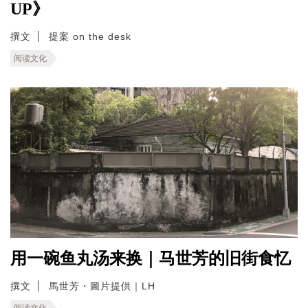
UP》
撰文
提案 on the desk
阅读文化
用一碗鱼丸汤来换｜马世芳的旧街食忆
撰文
馬世芳・圖片提供｜LH
阅读文化