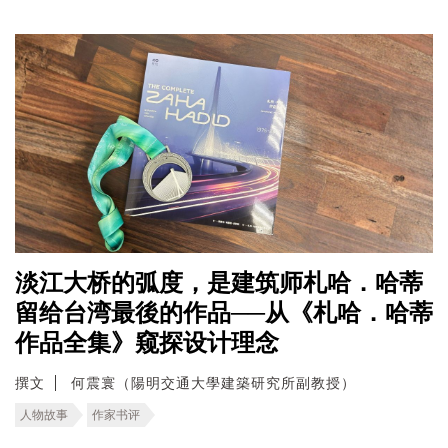
淡江大桥的弧度，是建筑师札哈．哈蒂
留给台湾最後的作品──从《札哈．哈蒂
作品全集》窥探设计理念
撰文
何震寰（陽明交通大學建築研究所副教授）
人物故事
作家书评