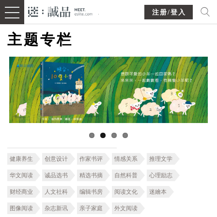
注册/登入
主题专栏
健康养生
创意设计
作家书评
情感关系
推理文学
华文阅读
诚品选书
精选书摘
自然科普
心理励志
财经商业
人文社科
编辑书房
阅读文化
迷繪本
图像阅读
杂志新讯
亲子家庭
外文阅读