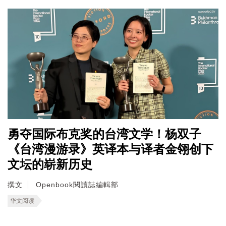
勇夺国际布克奖的台湾文学！杨双子
《台湾漫游录》英译本与译者金翎创下
文坛的崭新历史
撰文
Openbook閱讀誌編輯部
华文阅读