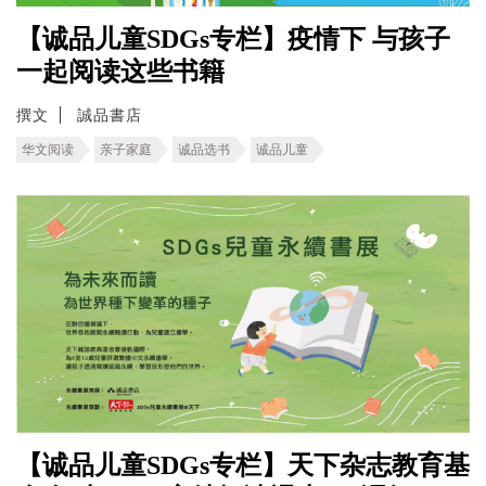
【诚品儿童SDGs专栏】疫情下 与孩子
一起阅读这些书籍
撰文
誠品書店
华文阅读
亲子家庭
诚品选书
诚品儿童
【诚品儿童SDGs专栏】天下杂志教育基