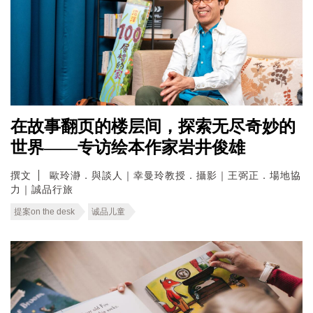
在故事翻页的楼层间，探索无尽奇妙的
世界——专访绘本作家岩井俊雄
撰文
歐玲瀞．與談人｜幸曼玲教授．攝影｜王弼正．場地協
力｜誠品行旅
提案on the desk
诚品儿童