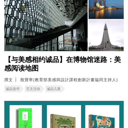
【与美感相约诚品】在博物馆迷路：美
感阅读地图
撰文
殷寶寧(教育部美感與設計課程創新計畫協同主持人)
诚品选书
艺文活动
诚品儿童