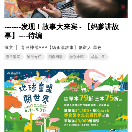
-------发现！故事大来宾 - 【妈爹讲故
事】----待编
撰文
育兒神器APP【媽爹講故事】創辦人 華爸
亲子家庭
诚品专栏
图像阅读
特别企画
诚品儿童