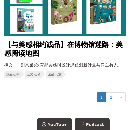
【与美感相约诚品】在博物馆迷路：美
感阅读地图
撰文
劉惠媛(教育部美感與設計課程創新計畫共同主持人)
诚品选书
艺文活动
诚品儿童
1
2
»