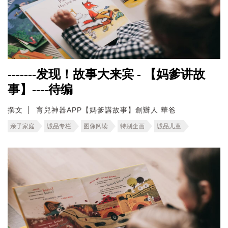
-------发现！故事大来宾 - 【妈爹讲故
事】----待编
撰文
育兒神器APP【媽爹講故事】創辦人 華爸
亲子家庭
诚品专栏
图像阅读
特别企画
诚品儿童