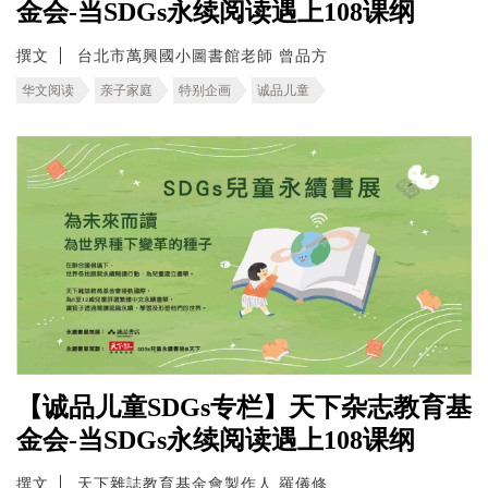
金会-当SDGs永续阅读遇上108课纲
撰文
台北市萬興國小圖書館老師 曾品方
华文阅读
亲子家庭
特别企画
诚品儿童
【诚品儿童SDGs专栏】天下杂志教育基
金会-当SDGs永续阅读遇上108课纲
撰文
天下雜誌教育基金會製作人 羅儀修