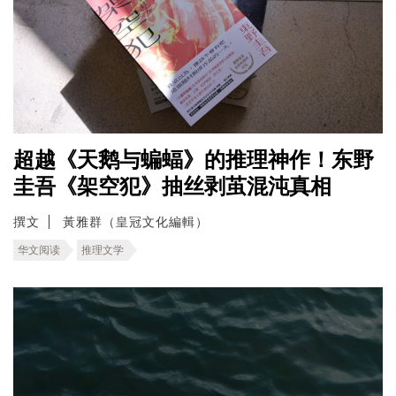
超越《天鹅与蝙蝠》的推理神作！东野
圭吾《架空犯》抽丝剥茧混沌真相
撰文
黃雅群（皇冠文化編輯）
华文阅读
推理文学