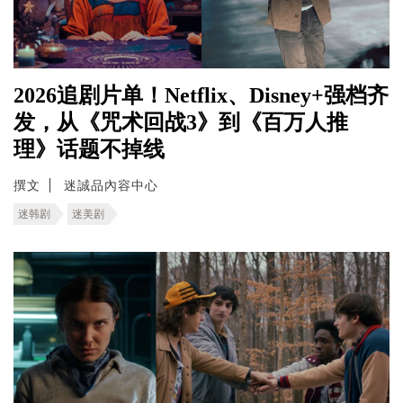
2026追剧片单！Netflix、Disney+强档齐
发，从《咒术回战3》到《百万人推
理》话题不掉线
撰文
迷誠品內容中心
迷韩剧
迷美剧