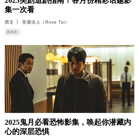
2025美剧追剧指南！各月份精彩话题影
集一次看
撰文
美麗佳人（Rose Tai）
迷美剧
2025鬼月必看恐怖影集，唤起你潜藏内
心的深层恐惧