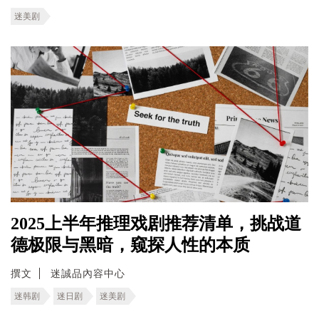
迷美剧
2025上半年推理戏剧推荐清单，挑战道
德极限与黑暗，窥探人性的本质
撰文
迷誠品內容中心
迷韩剧
迷日剧
迷美剧