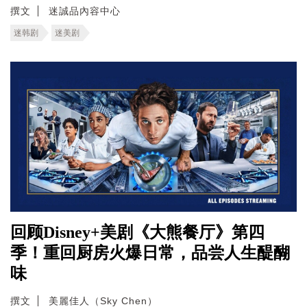
撰文
迷誠品內容中心
迷韩剧
迷美剧
回顾Disney+美剧《大熊餐厅》第四
季！重回厨房火爆日常，品尝人生醍醐
味
撰文
美麗佳人（Sky Chen）