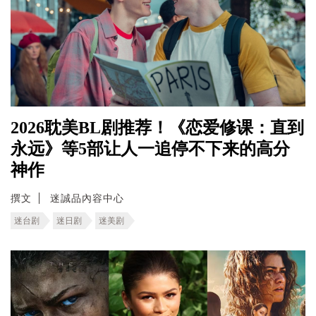
2026耽美BL剧推荐！《恋爱修课：直到
永远》等5部让人一追停不下来的高分
神作
撰文
迷誠品內容中心
迷台剧
迷日剧
迷美剧