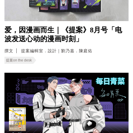
爱，因漫画而生｜《提案》8月号「电
波发送心动的漫画时刻」
撰文
提案編輯室．設計｜劉乃嘉．陳庭佑
提案on the desk