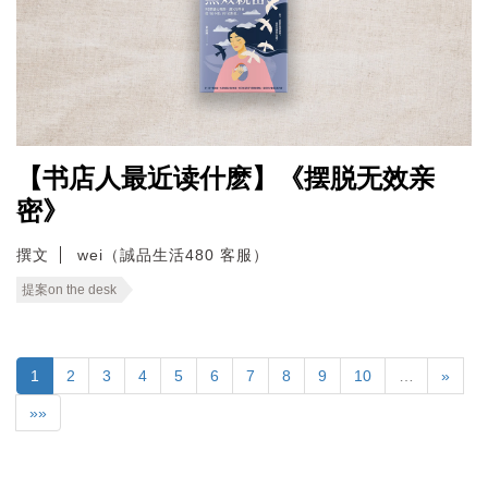
【书店人最近读什麽】《摆脱无效亲
密》
撰文
wei（誠品生活480 客服）
提案on the desk
1
2
3
4
5
6
7
8
9
10
…
»
»»