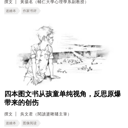
撰文
黃揚名（輔仁大學心理學系副教授）
迷繪本
作家书评
四本图文书从孩童单纯视角，反思原爆
带来的创伤
撰文
吳文君（閱讀盪鞦韆主筆）
迷繪本
图像阅读