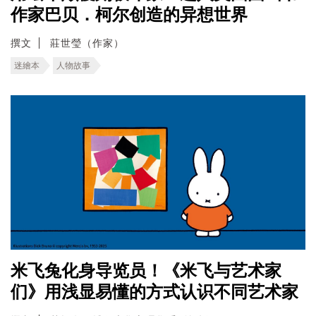
作家巴贝．柯尔创造的异想世界
撰文
莊世瑩（作家）
迷繪本
人物故事
米飞兔化身导览员！《米飞与艺术家
们》用浅显易懂的方式认识不同艺术家