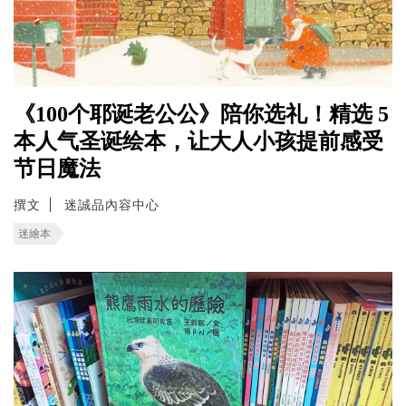
《100个耶诞老公公》陪你选礼！精选 5
本人气圣诞绘本，让大人小孩提前感受
节日魔法
撰文
迷誠品內容中心
迷繪本