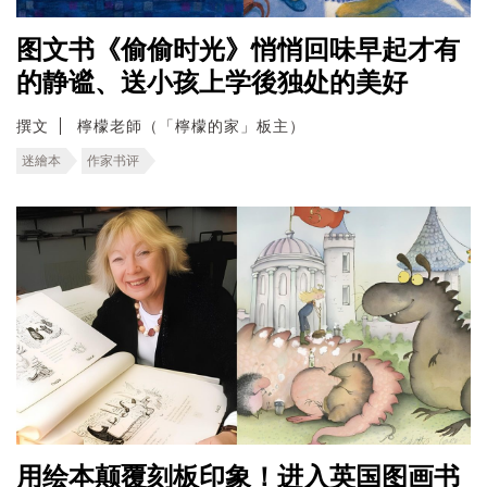
图文书《偷偷时光》悄悄回味早起才有
的静谧、送小孩上学後独处的美好
撰文
檸檬老師（「檸檬的家」板主）
迷繪本
作家书评
用绘本颠覆刻板印象！进入英国图画书