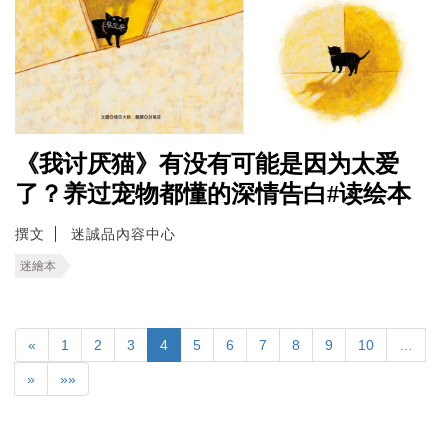
《我讨厌猫》有没有可能是因为太爱
了？养过宠物都懂的深情告白#读绘本
撰文
迷誠品內容中心
迷繪本
«
1
2
3
4
5
6
7
8
9
10
…
»
»»